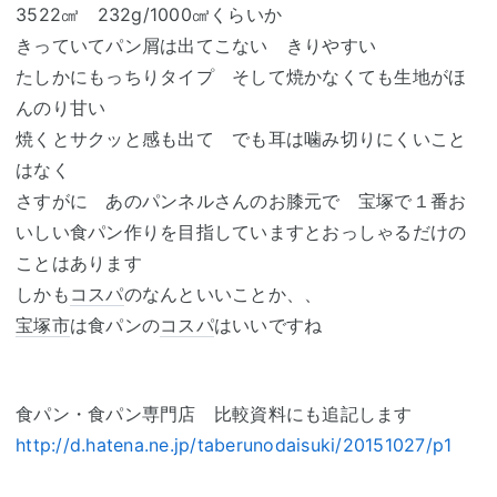
3522㎤ 232g/1000㎤くらいか
きっていてパン屑は出てこない きりやすい
たしかにもっちりタイプ そして焼かなくても生地がほ
んのり甘い
焼くとサクッと感も出て でも耳は噛み切りにくいこと
はなく
さすがに あのパンネルさんのお膝元で 宝塚で１番お
いしい食パン作りを目指していますとおっしゃるだけの
ことはあります
しかも
コスパ
のなんといいことか、、
宝塚市
は食パンの
コスパ
はいいですね
食パン・食パン専門店 比較資料にも追記します
http://d.hatena.ne.jp/taberunodaisuki/20151027/p1